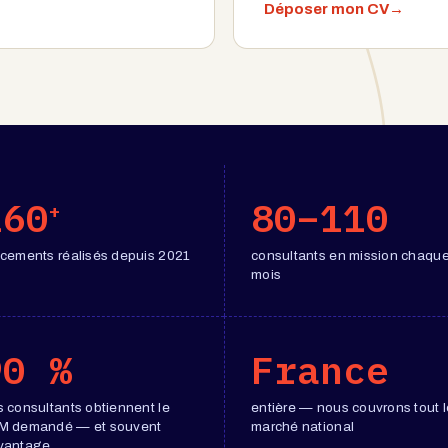
Déposer mon CV
260
80–110
+
acements réalisés depuis 2021
consultants en mission chaqu
mois
90 %
France
 consultants obtiennent le
entière — nous couvrons tout l
M demandé — et souvent
marché national
vantage