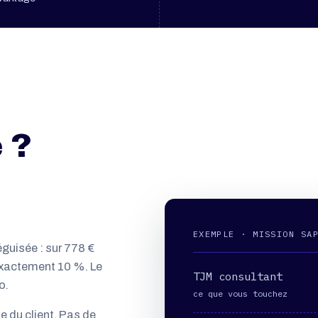
 ?
EXEMPLE · MISSION SA
guisée : sur 778 €
exactement 10 %. Le
TJM consultant
o.
ce que vous touchez
te du client. Pas de