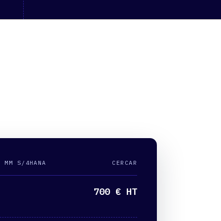
P MM S/4HANA
CERCAR
700 € HT