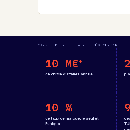
CARNET DE ROUTE — RELEVÉS CERCAR
10 M€
+
de chiffre d'affaires annuel
pl
10 %
de taux de marque, le seul et
des
l'unique
TJ
da