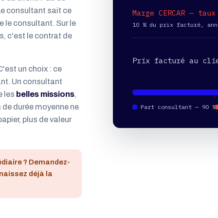
e consultant sait ce
Marge CERCAR — taux
he le consultant. Sur le
10 % du prix facturé, ann
 c'est le contrat de
Prix facturé au cli
'est un choix : ce
ant. Un consultant
e les
belles missions
,
ois de durée moyenne ne
Part consultant — 90 %
apier, plus de valeur
médiaire ? Demandez-
nnaissez déjà la