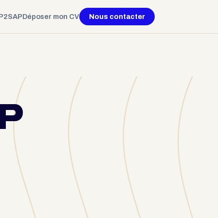
P2SAP
Déposer mon CV
Nous contacter
AP