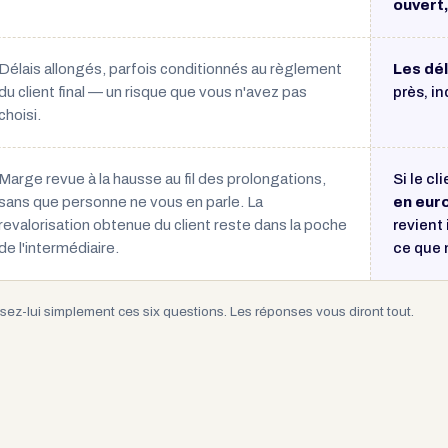
ouvert,
Délais allongés, parfois conditionnés au règlement
Les dél
du client final — un risque que vous n'avez pas
près, i
choisi.
Marge revue à la hausse au fil des prolongations,
Si le cl
sans que personne ne vous en parle. La
en eur
revalorisation obtenue du client reste dans la poche
revient
de l'intermédiaire.
ce que 
sez-lui simplement ces six questions. Les réponses vous diront tout.