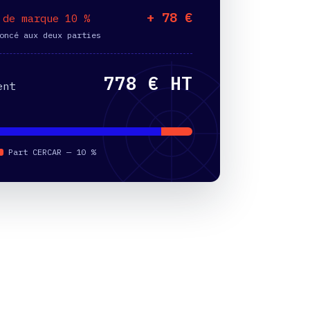
+ 78 €
 de marque 10 %
oncé aux deux parties
778 € HT
ent
Part CERCAR — 10 %